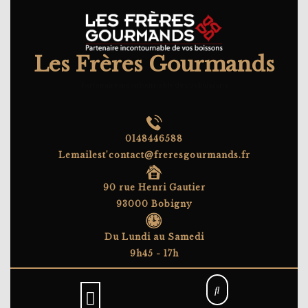
Skip
to
content
Les Frères Gourmands
Partenaire incontournable de vos boissons
0148446588
Lemailest'contact@freresgourmands.fr
90 rue Henri Gautier
93000 Bobigny
Du Lundi au Samedi
9h45 - 17h
Open