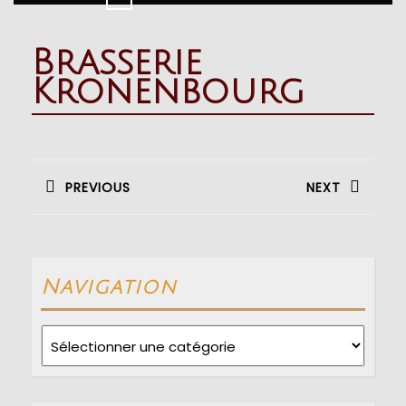
Button
Brasserie
Kronenbourg
Navigation
de
PREVIOUS
NEXT
l’article
Previous
Next
post:
post:
Navigation
Navigation