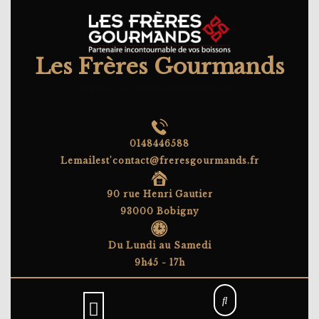
Skip
to
content
Les Frères Gourmands
Partenaire incontournable de vos boissons
0148446588
Lemailest'contact@freresgourmands.fr
90 rue Henri Gautier
93000 Bobigny
Du Lundi au Samedi
9h45 - 17h
Open