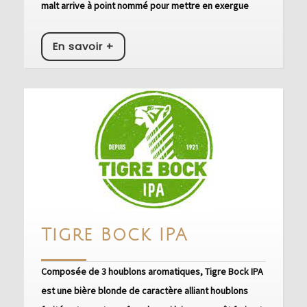
malt arrive à point nommé pour mettre en exergue
En
En savoir +
savoir
+
Tigre
Tigre Bock IPA
Bock
Composée de 3 houblons aromatiques, Tigre Bock IPA
IPA
est une bière blonde de caractère alliant houblons