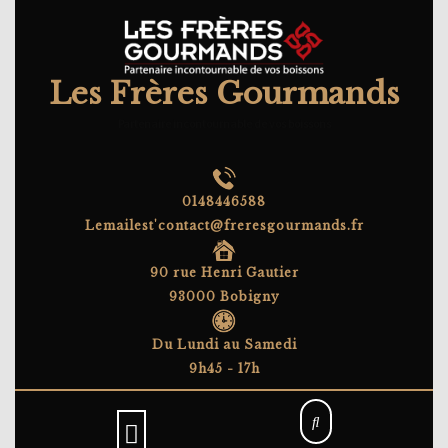
Skip
to
content
Les Frères Gourmands
Partenaire incontournable de vos boissons
0148446588
Lemailest'contact@freresgourmands.fr
90 rue Henri Gautier
93000 Bobigny
Du Lundi au Samedi
9h45 - 17h
Open