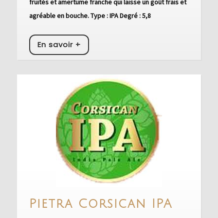
fruités et amertume franche qui laisse un goût frais et
agréable en bouche. Type : IPA Degré : 5,8
En
En savoir +
savoir
+
Pietra
Pietra Corsican IPA
Corsi