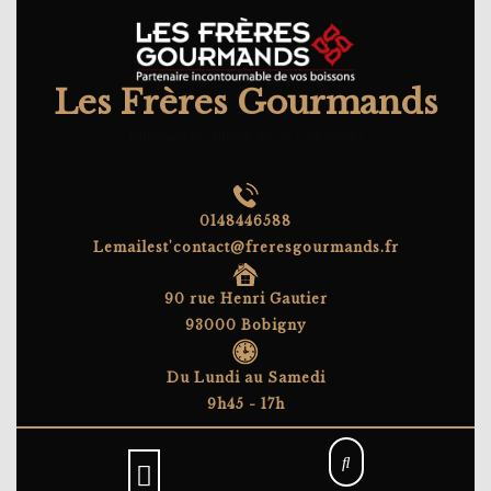
Skip
to
content
Les Frères Gourmands
Partenaire incontournable de vos boissons
0148446588
Lemailest'contact@freresgourmands.fr
90 rue Henri Gautier
93000 Bobigny
Du Lundi au Samedi
9h45 - 17h
Open