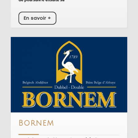
En
En savoir +
savoir
+
Bornem
Bornem