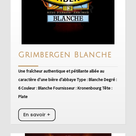
Grim
Grimbergen Blanche
Blan
Une fraîcheur authentique et pétillante alliée au
caractère d’une bière d’abbaye Type : Blanche Degré :
6 Couleur : Blanche Fournisseur : Kronenbourg Tête :
Plate
En
En savoir +
savoir
+