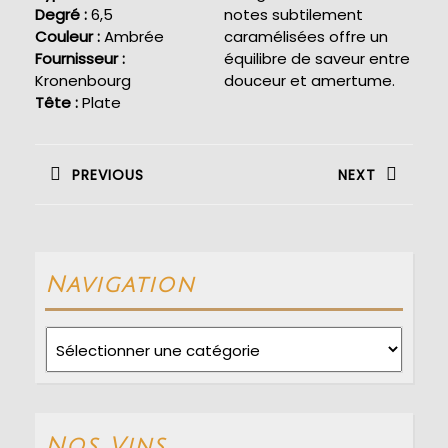
Degré :
6,5
notes subtilement
Couleur :
Ambrée
caramélisées offre un
Fournisseur :
équilibre de saveur entre
Kronenbourg
douceur et amertume.
Tête :
Plate
Navigation
de
PREVIOUS
NEXT
l’article
Previous
Next
post:
post:
Navigation
Navigation
Nos Vins