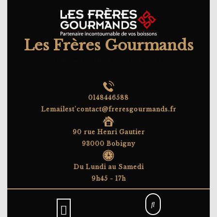
Skip
to
content
Les Frères Gourmands
Partenaire incontournable de vos boissons
0148446588
Lemailest'contact@freresgourmands.fr
90 rue Henri Gautier
93000 Bobigny
Du Lundi au Samedi
9h45 - 17h
Open