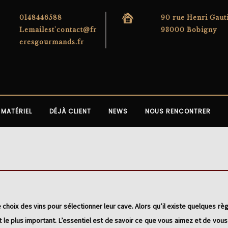
0148446588
90 rue Henri Gaut
Lemailest'contact@fr
93000 Bobigny
eresgourmands.fr
MATÉRIEL
DÉJÀ CLIENT
NEWS
NOUS RENCONTRER
ix des vins pour sélectionner leur cave. Alors qu’il existe quelques règl
t le plus important. L’essentiel est de savoir ce que vous aimez et de vous 