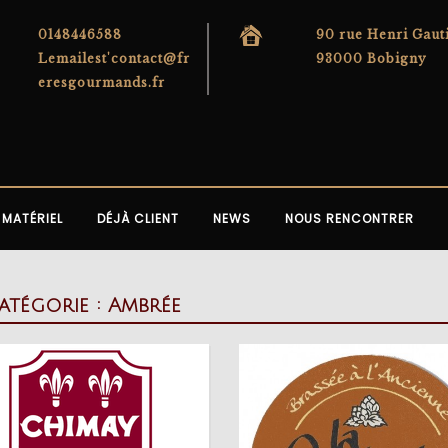
0148446588
90 rue Henri Gaut
Lemailest'contact@fr
93000 Bobigny
eresgourmands.fr
MATÉRIEL
DÉJÀ CLIENT
NEWS
NOUS RENCONTRER
atégorie :
Ambrée