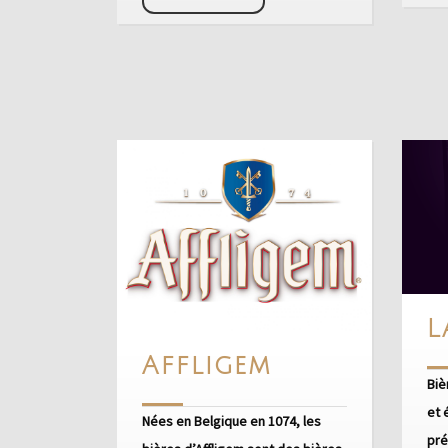
savoir
+
L
Affligem
Affligem
Biè
et 
Nées en Belgique en 1074, les
pré