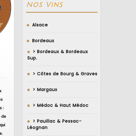
Nos Vins
Alsace
Bordeaux
> Bordeaux & Bordeaux
Sup.
ale
ée
> Côtes de Bourg & Graves
> Margaux
x
és
> Médoc & Haut Médoc
 :
e de
> Pauillac & Pessac-
qui
Léognan
e.