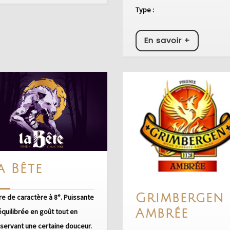
+
Type :
En
En savoir +
savoir
+
La
a Bête
Bête
Grimbergen
re de caractère à 8°. Puissante
Grim
Ambrée
équilibrée en goût tout en
Ambr
servant une certaine douceur.