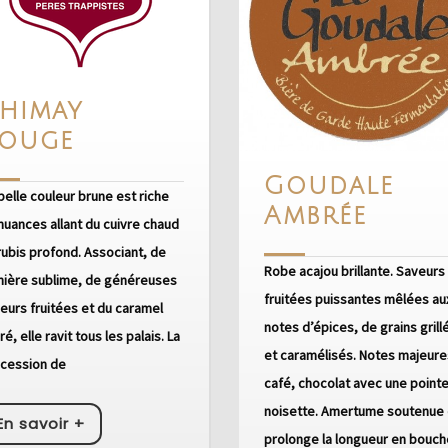
himay
Chimay
ouge
Rouge
Goudale
belle couleur brune est riche
Goud
Ambrée
nuances allant du cuivre chaud
Ambr
rubis profond. Associant, de
Robe acajou brillante. Saveurs
ière sublime, de généreuses
fruitées puissantes mêlées au
eurs fruitées et du caramel
notes d’épices, de grains grill
ré, elle ravit tous les palais. La
et caramélisés. Notes majeures
cession de
café, chocolat avec une point
noisette. Amertume soutenue 
En
En savoir +
prolonge la longueur en bouch
savoir