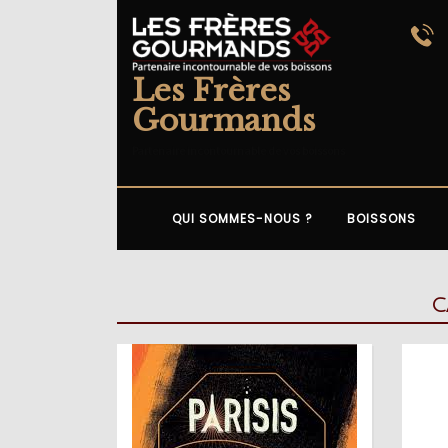
Skip
to
content
Les Frères
Gourmands
Partenaire incontournable de vos boissons
QUI SOMMES-NOUS ?
BOISSONS
C