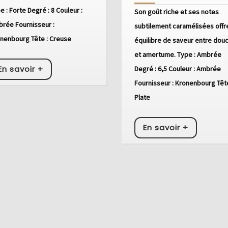
e : Forte Degré : 8 Couleur :
Son goût riche et ses notes
rée Fournisseur :
subtilement caramélisées offr
nenbourg Tête : Creuse
équilibre de saveur entre dou
et amertume. Type : Ambrée
En
En savoir +
Degré : 6,5 Couleur : Ambrée
savoir
Fournisseur : Kronenbourg Tête
+
Plate
En
En savoir +
savoir
+