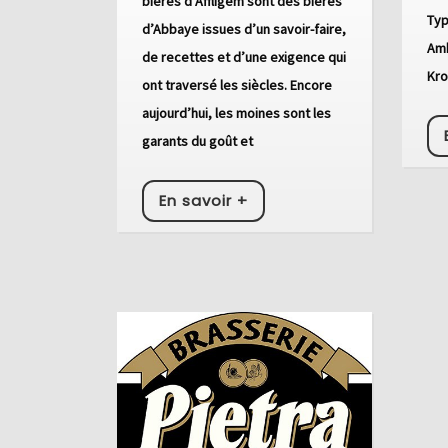
bières d’Affligem sont des bières
Typ
d’Abbaye issues d’un savoir-faire,
Amb
de recettes et d’une exigence qui
Kro
ont traversé les siècles. Encore
aujourd’hui, les moines sont les
garants du goût et
En
En savoir +
savoir
+