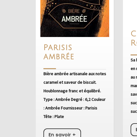
C
R
Parisis
Parisis
ambrée
Sa 
ambrée
en 
Bière ambrée artisanale aux notes
au 
caramel et saveur de biscuit.
man
Houblonnage franc et équilibré.
sav
Type : Ambrée Degré : 6,2 Couleur
suc
: Ambrée Fournisseur : Parisis
suc
Tête : Plate
En
En savoir +