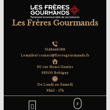
Skip
to
content
Les Frères Gourmands
Partenaire incontournable de vos boissons
0148446588
Lemailest'contact@freresgourmands.fr
90 rue Henri Gautier
93000 Bobigny
Du Lundi au Samedi
9h45 - 17h
Open