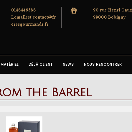
0148446588
90 rue Henri Gaut
Lemailest'contact@fr
93000 Bobigny
eresgourmands.fr
MATÉRIEL
DÉJÀ CLIENT
NEWS
NOUS RENCONTRER
rom the Barrel