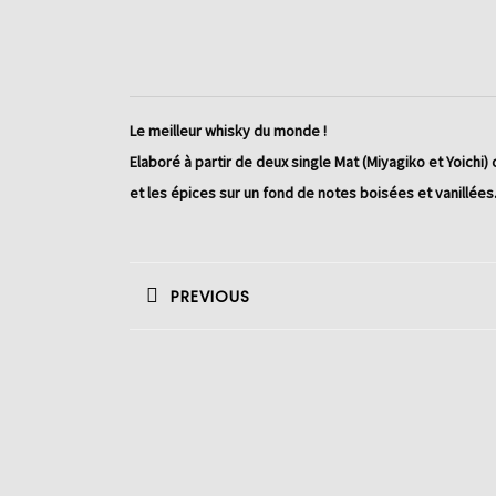
Le meilleur whisky du monde !
Elaboré à partir de deux single Mat (Miyagiko et Yoichi)
et les épices sur un fond de notes boisées et vanillées.
Navigation
de
PREVIOUS
l’article
Previous
post: