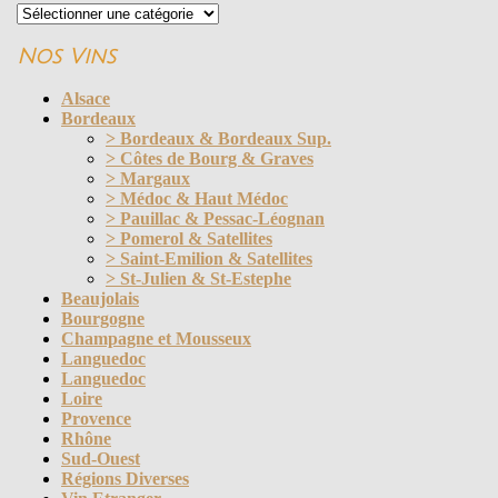
Navigation
Nos Vins
Alsace
Bordeaux
> Bordeaux & Bordeaux Sup.
> Côtes de Bourg & Graves
> Margaux
> Médoc & Haut Médoc
> Pauillac & Pessac-Léognan
> Pomerol & Satellites
> Saint-Emilion & Satellites
> St-Julien & St-Estephe
Beaujolais
Bourgogne
Champagne et Mousseux
Languedoc
Languedoc
Loire
Provence
Rhône
Sud-Ouest
Régions Diverses