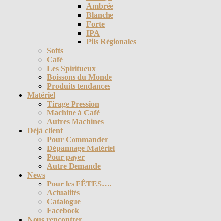
Ambrée
Blanche
Forte
IPA
Pils Régionales
Softs
Café
Les Spiritueux
Boissons du Monde
Produits tendances
Matériel
Tirage Pression
Machine à Café
Autres Machines
Déjà client
Pour Commander
Dépannage Matériel
Pour payer
Autre Demande
News
Pour les FÊTES….
Actualités
Catalogue
Facebook
Nous rencontrer