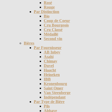
Rosé
Rouge
Par Distinction
Bio
Coup de Coeur
Cru Bourgeois
Cru Classé
Médaillé
Second vin
Bières
Par Fournisseur
AB Inbev
Asahi
Chimay
Duvel
Haacht
Heineken
IBB
Kronenbourg
Saint Omer
Van Steenberge
Indépendant
Par Type de Bière
Pils
Abbaye