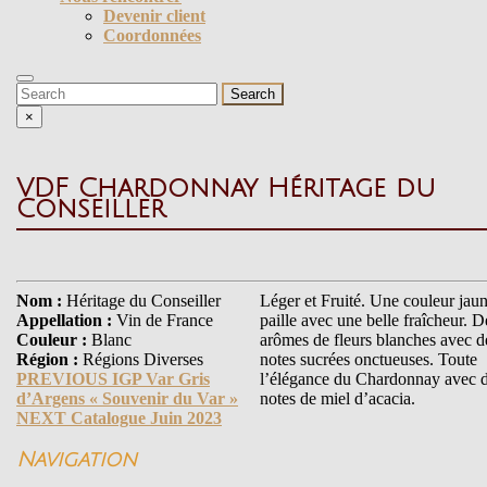
Devenir client
Coordonnées
Close
Button
Search
for:
×
VDF Chardonnay Héritage du
Conseiller
Navigation
Nom :
Héritage du Conseiller
Léger et Fruité. Une couleur jau
Appellation :
Vin de France
paille avec une belle fraîcheur. D
de
Couleur :
Blanc
arômes de fleurs blanches avec d
l’article
Région :
Régions Diverses
notes sucrées onctueuses. Toute
Previous
PREVIOUS
IGP Var Gris
l’élégance du Chardonnay avec 
post:
d’Argens « Souvenir du Var »
notes de miel d’acacia.
Next
NEXT
Catalogue Juin 2023
post:
Navigation