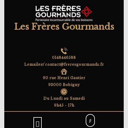
Skip
to
content
Les Frères Gourmands
Partenaire incontournable de vos boissons
0148446588
Lemailest'contact@freresgourmands.fr
90 rue Henri Gautier
93000 Bobigny
Du Lundi au Samedi
9h45 - 17h
Open