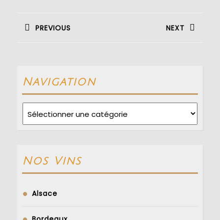
Navigation
de
PREVIOUS
NEXT
l’article
Previous
Next
post:
post:
Navigation
Navigation
Nos Vins
Alsace
Bordeaux