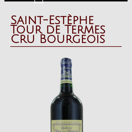
Button
Saint-Estèphe
Tour de Termes
Cru Bourgeois