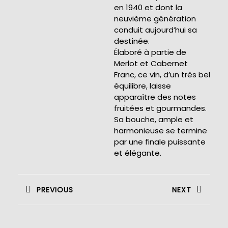
en 1940 et dont la
neuvième génération
conduit aujourd’hui sa
destinée.
Élaboré à partie de
Merlot et Cabernet
Franc, ce vin, d’un très bel
équilibre, laisse
apparaître des notes
fruitées et gourmandes.
Sa bouche, ample et
harmonieuse se termine
par une finale puissante
et élégante.
Navigation
de
PREVIOUS
NEXT
l’article
Previous
Next
post:
post: