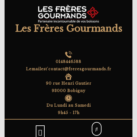
Skip
to
content
Les Frères Gourmands
Partenaire incontournable de vos boissons
0148446588
Lemailest'contact@freresgourmands.fr
90 rue Henri Gautier
93000 Bobigny
Du Lundi au Samedi
9h45 - 17h
Open