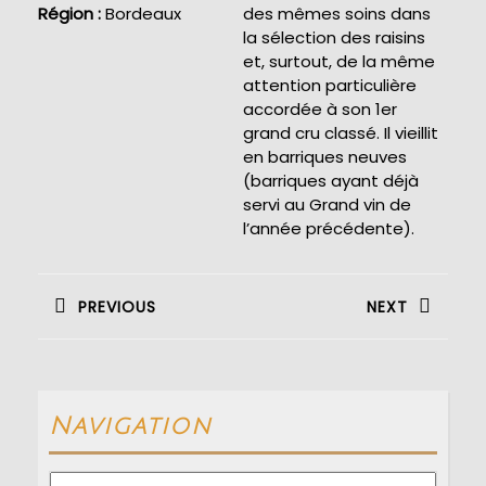
Région :
Bordeaux
des mêmes soins dans
la sélection des raisins
et, surtout, de la même
attention particulière
accordée à son 1er
grand cru classé. Il vieillit
en barriques neuves
(barriques ayant déjà
servi au Grand vin de
l’année précédente).
Navigation
de
PREVIOUS
NEXT
l’article
Previous
Next
post:
post:
Navigation
Navigation