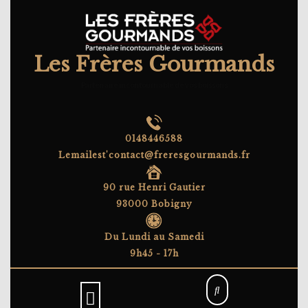
Skip
to
content
Les Frères Gourmands
Partenaire incontournable de vos boissons
0148446588
Lemailest'contact@freresgourmands.fr
90 rue Henri Gautier
93000 Bobigny
Du Lundi au Samedi
9h45 - 17h
Open