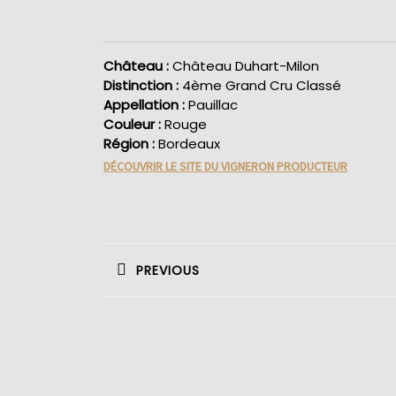
Château :
Château Duhart-Milon
Distinction :
4ème Grand Cru Classé
Appellation :
Pauillac
Couleur :
Rouge
Région :
Bordeaux
DÉCOUVRIR LE SITE DU VIGNERON PRODUCTEUR
Navigation
de
PREVIOUS
l’article
Previous
post: