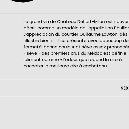
Le grand vin de Château Duhart-Milon est souve
décrit comme un modèle de l’appellation Pauillac
L’appréciation du courtier Guillaume Lawton, dès 
l’illustre bien « … il se présente avec beaucoup de
fermeté, bonne couleur et sève assez prononcée 
« sève » des premiers crus du Médoc est définie
joliment comme « l’odeur que répand la cire à
cacheter la meilleure cire à cacheter»).
NEX
Next
post: