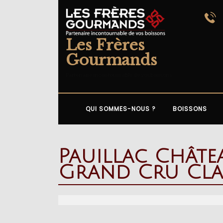
Skip
to
content
Les Frères
Gourmands
Partenaire incontournable de vos boissons
QUI SOMMES-NOUS ?
BOISSONS
Pauillac Chât
Grand Cru Cla