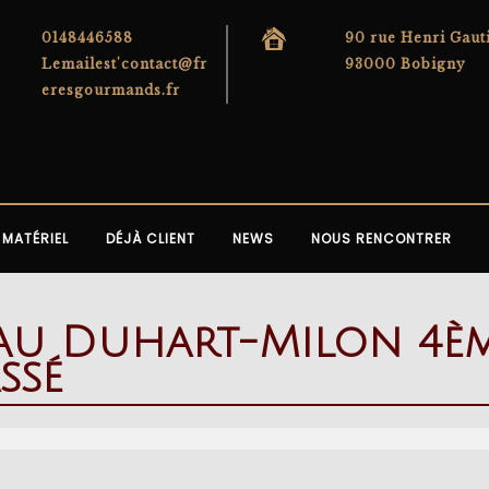
0148446588
90 rue Henri Gaut
Lemailest'contact@fr
93000 Bobigny
eresgourmands.fr
MATÉRIEL
DÉJÀ CLIENT
NEWS
NOUS RENCONTRER
eau Duhart-Milon 4è
ssé