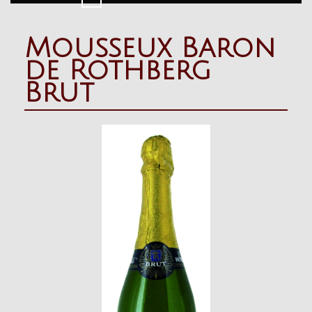
Button
Mousseux Baron
de Rothberg
Brut