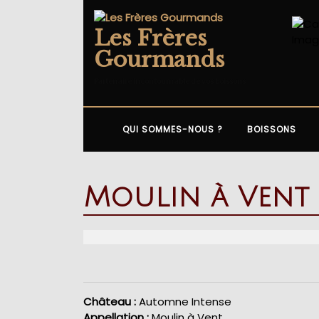
Skip
to
Les Frères
content
Gourmands
Partenaire incontournable de vos boissons
QUI SOMMES-NOUS ?
BOISSONS
Moulin à Vent
Château :
Automne Intense
Appellation :
Moulin à Vent