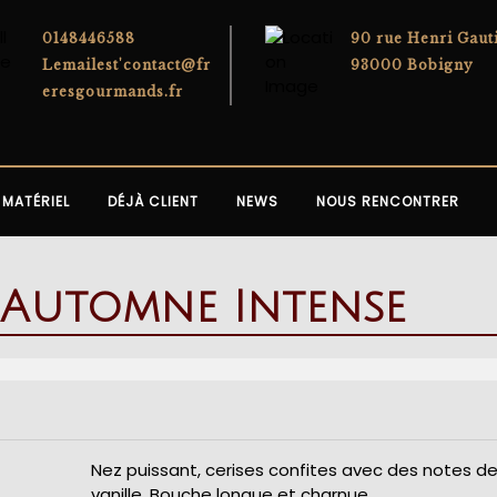
0148446588
90 rue Henri Gaut
Lemailest'contact@fr
93000 Bobigny
eresgourmands.fr
MATÉRIEL
DÉJÀ CLIENT
NEWS
NOUS RENCONTRER
 Automne Intense
Nez puissant, cerises confites avec des notes d
vanille. Bouche longue et charnue.