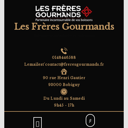
Skip
to
content
Les Frères Gourmands
Partenaire incontournable de vos boissons
0148446588
Lemailest'contact@freresgourmands.fr
90 rue Henri Gautier
93000 Bobigny
Du Lundi au Samedi
9h45 - 17h
Open