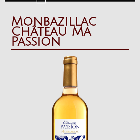
Button
Monbazillac
Château Ma
Passion