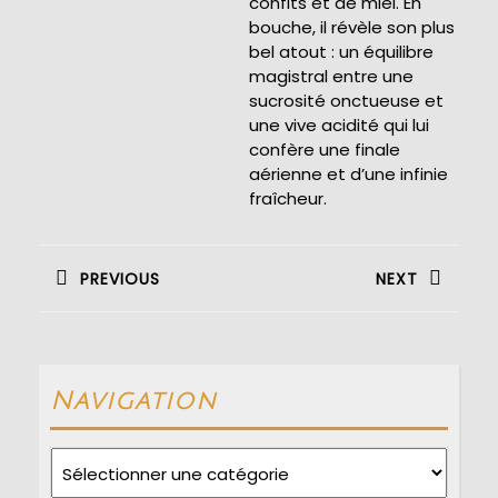
confits et de miel. En
bouche, il révèle son plus
bel atout : un équilibre
magistral entre une
sucrosité onctueuse et
une vive acidité qui lui
confère une finale
aérienne et d’une infinie
fraîcheur.
Navigation
de
PREVIOUS
NEXT
l’article
Previous
Next
post:
post:
Navigation
Navigation