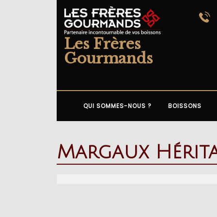
Skip
to
content
Les Frères
Gourmands
Partenaire incontournable de vos boissons
QUI SOMMES-NOUS ?
BOISSONS
Margaux Hérit