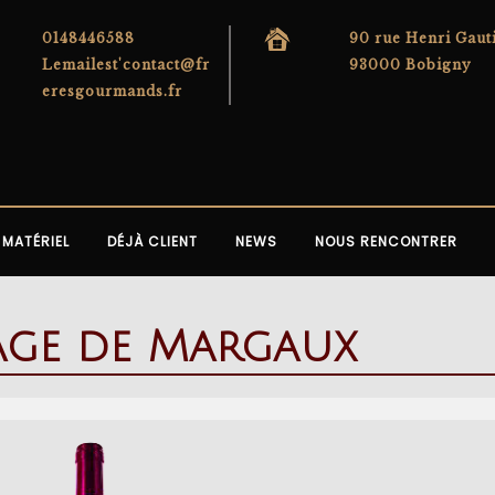
0148446588
90 rue Henri Gaut
Lemailest'contact@fr
93000 Bobigny
eresgourmands.fr
MATÉRIEL
DÉJÀ CLIENT
NEWS
NOUS RENCONTRER
age de Margaux