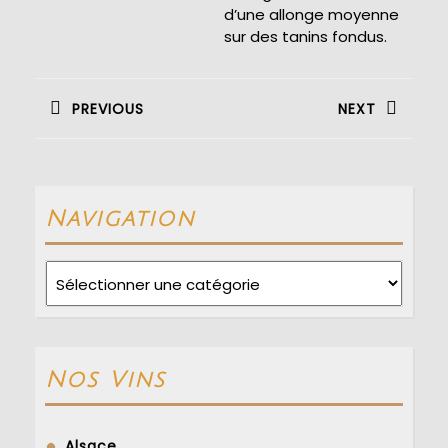
d’une allonge moyenne
sur des tanins fondus.
Navigation
de
PREVIOUS
NEXT
l’article
Previous
Next
post:
post:
Navigation
Navigation
Nos Vins
Alsace