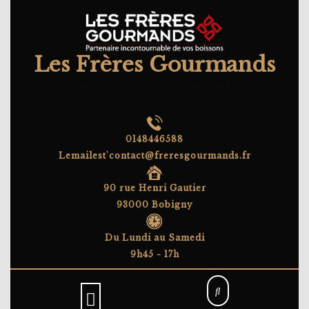
Skip
to
content
Les Frères Gourmands
Partenaire incontournable de vos boissons
0148446588
Lemailest'contact@freresgourmands.fr
90 rue Henri Gautier
93000 Bobigny
Du Lundi au Samedi
9h45 - 17h
Open