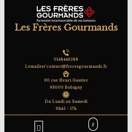
Skip
to
content
Les Frères Gourmands
Partenaire incontournable de vos boissons
0148446588
Lemailest'contact@freresgourmands.fr
90 rue Henri Gautier
93000 Bobigny
Du Lundi au Samedi
9h45 - 17h
Open