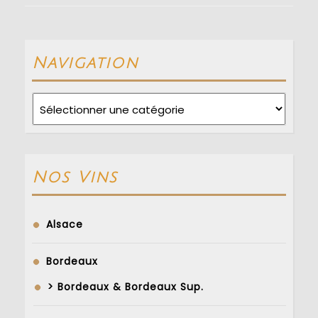
l’article
Previous
Next
post:
post:
Navigation
Navigation
Nos Vins
Alsace
Bordeaux
> Bordeaux & Bordeaux Sup.