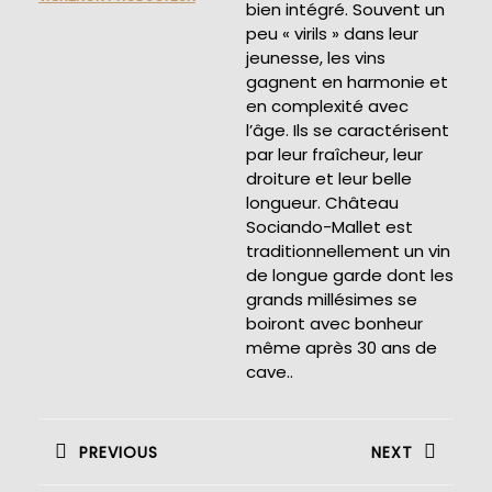
bien intégré. Souvent un
peu « virils » dans leur
jeunesse, les vins
gagnent en harmonie et
en complexité avec
l’âge. Ils se caractérisent
par leur fraîcheur, leur
droiture et leur belle
longueur. Château
Sociando-Mallet est
traditionnellement un vin
de longue garde dont les
grands millésimes se
boiront avec bonheur
même après 30 ans de
cave..
Navigation
de
PREVIOUS
NEXT
l’article
Previous
Next