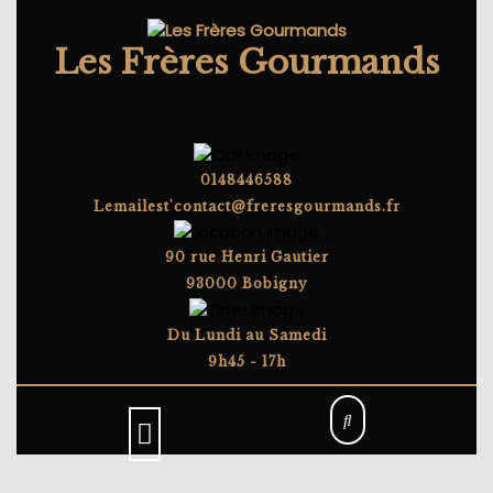
Skip
to
Les Frères Gourmands
content
Partenaire incontournable de vos boissons
0148446588
Lemailest'contact@freresgourmands.fr
90 rue Henri Gautier
93000 Bobigny
Du Lundi au Samedi
9h45 - 17h
Open
Button