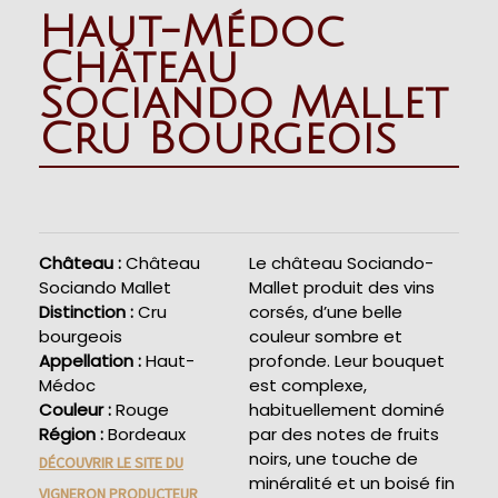
Haut-Médoc
Château
Sociando Mallet
Cru Bourgeois
Château :
Château
Le château Sociando-
Sociando Mallet
Mallet produit des vins
Distinction :
Cru
corsés, d’une belle
bourgeois
couleur sombre et
Appellation :
Haut-
profonde. Leur bouquet
Médoc
est complexe,
Couleur :
Rouge
habituellement dominé
Région :
Bordeaux
par des notes de fruits
noirs, une touche de
DÉCOUVRIR LE SITE DU
minéralité et un boisé fin
VIGNERON PRODUCTEUR