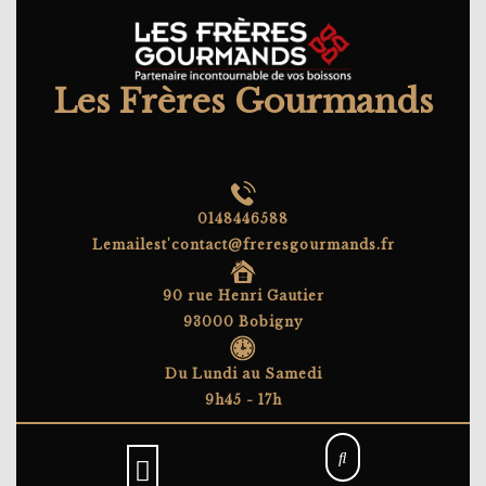
Skip
to
content
Les Frères Gourmands
Partenaire incontournable de vos boissons
0148446588
Lemailest'contact@freresgourmands.fr
90 rue Henri Gautier
93000 Bobigny
Du Lundi au Samedi
9h45 - 17h
Open