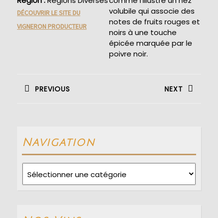
Région :
Régions Diverses
comme l’illustre un nez
volubile qui associe des
DÉCOUVRIR LE SITE DU
notes de fruits rouges et
VIGNERON PRODUCTEUR
noirs à une touche
épicée marquée par le
poivre noir.
Navigation
de
PREVIOUS
NEXT
l’article
Previous
Next
post:
post:
Navigation
Navigation