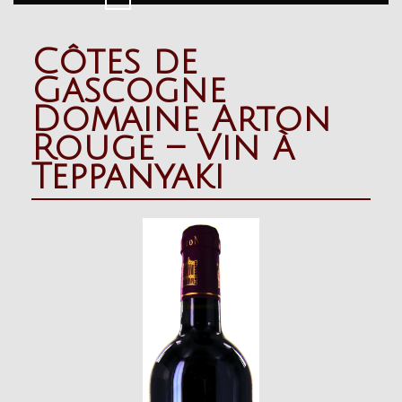
Button
Côtes de
Gascogne
Domaine Arton
Rouge – Vin à
Teppanyaki