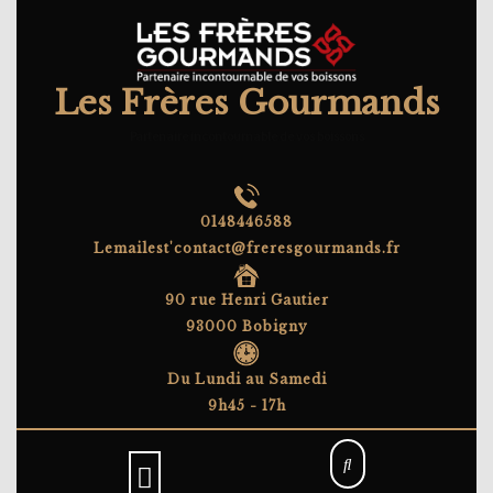
Skip
to
content
Les Frères Gourmands
Partenaire incontournable de vos boissons
0148446588
Lemailest'contact@freresgourmands.fr
90 rue Henri Gautier
93000 Bobigny
Du Lundi au Samedi
9h45 - 17h
Open