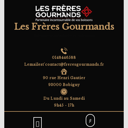
Skip
to
content
Les Frères Gourmands
Partenaire incontournable de vos boissons
0148446588
Lemailest'contact@freresgourmands.fr
90 rue Henri Gautier
93000 Bobigny
Du Lundi au Samedi
9h45 - 17h
Open