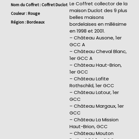
Le Coffret collector de la
Nom du Coffret :
Coffret Duclot
maison Duclot des 9 plus
Couleur :
Rouge
belles maisons
Région :
Bordeaux
bordelaises en millésime
en 1998 et 2001.
– Château Ausone, 1er
GCC A
– Château Cheval Blanc,
1er GCC A
– Château Haut-Brion,
1er GCC
– Château Lafite
Rothschild, 1er GCC
– Château Latour, 1er
GCC
– Château Margaux, 1er
GCC
– Château La Mission
Haut-Brion, GCC
– Château Mouton