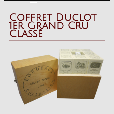
Button
Coffret Duclot
1er Grand Cru
Classé