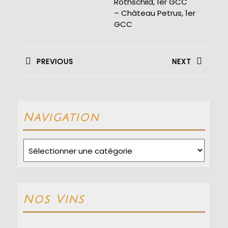
Rothschild, 1er GCC
– Château Petrus, 1er
GCC
Navigation
de
PREVIOUS
NEXT
l’article
Previous
Next
post:
post:
Navigation
Navigation
Nos Vins