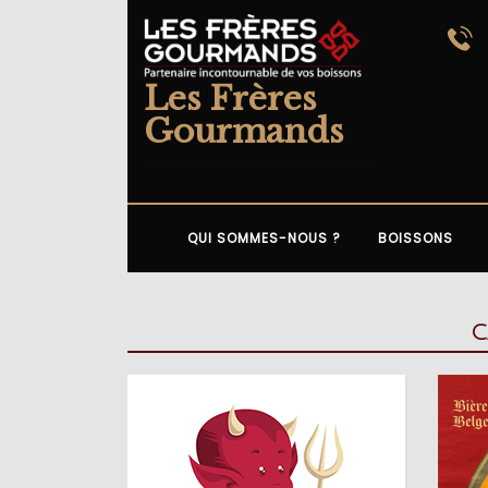
Skip
to
content
Les Frères
Gourmands
Partenaire incontournable de vos boissons
QUI SOMMES-NOUS ?
BOISSONS
C