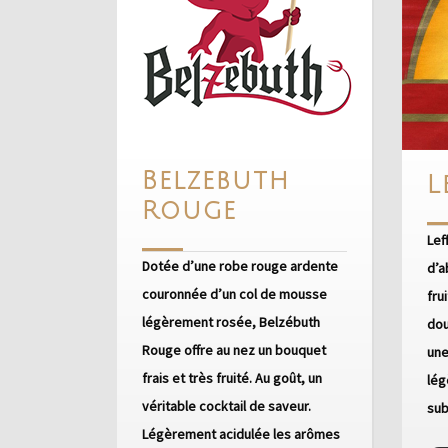
Belzebuth
L
Belzebuth
Rouge
Rouge
Lef
Dotée d’une robe rouge ardente
d’a
couronnée d’un col de mousse
fru
légèrement rosée, Belzébuth
dou
Rouge offre au nez un bouquet
une
frais et très fruité. Au goût, un
lég
véritable cocktail de saveur.
sub
Légèrement acidulée les arômes