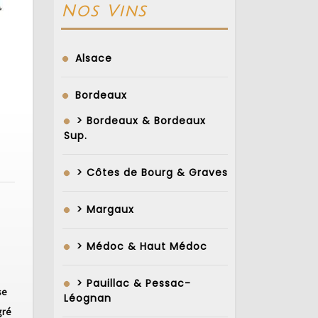
Nos Vins
Alsace
Bordeaux
> Bordeaux & Bordeaux
Sup.
igem
ts
> Côtes de Bourg & Graves
es
> Margaux
> Médoc & Haut Médoc
> Pauillac & Pessac-
se
Léognan
gré