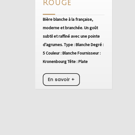
Grimbergen
Rouge
Rouge
Bière blanche à la française,
moderne et branchée. Un goût
subtil et raffiné avec une pointe
d’agrumes. Type : Blanche Degré :
5 Couleur : Blanche Fournisseur :
Kronenbourg Tête : Plate
En
En savoir +
savoir
+