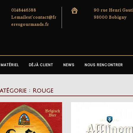
0148446588
90 rue Henri Gaut
Lemailest'contact@fr
93000 Bobigny
eresgourmands.fr
MATÉRIEL
DÉJÀ CLIENT
NEWS
NOUS RENCONTRER
atégorie :
Rouge