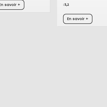
En
En savoir +
: 5,2
savoir
+
En
En savoir +
savoir
+