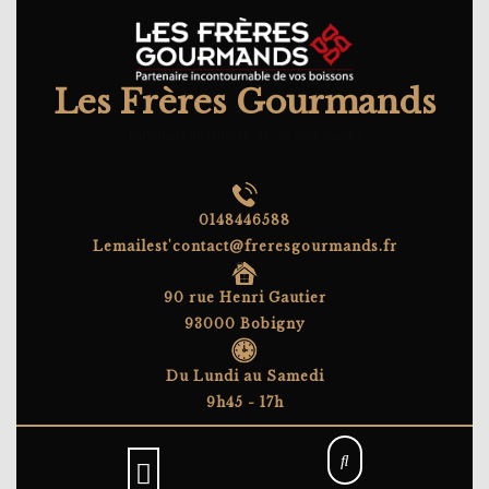
Skip
to
content
Les Frères Gourmands
Partenaire incontournable de vos boissons
0148446588
Lemailest'contact@freresgourmands.fr
90 rue Henri Gautier
93000 Bobigny
Du Lundi au Samedi
9h45 - 17h
Open