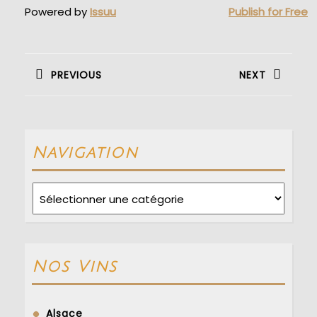
Powered by
Issuu
Publish for Free
Navigation
de
PREVIOUS
NEXT
l’article
Previous
Next
post:
post:
Navigation
Navigation
Nos Vins
Alsace