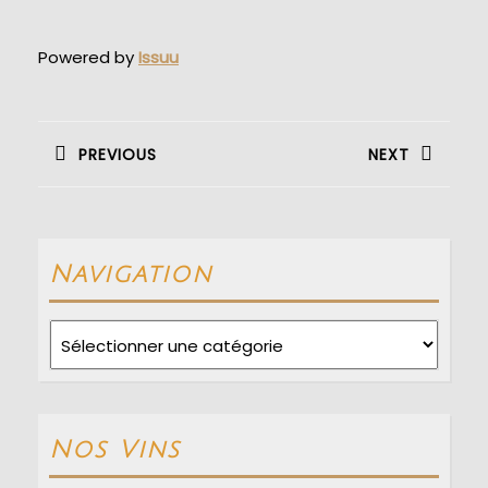
Powered by
Issuu
Navigation
de
PREVIOUS
NEXT
l’article
Previous
Next
post:
post:
Navigation
Navigation
Nos Vins