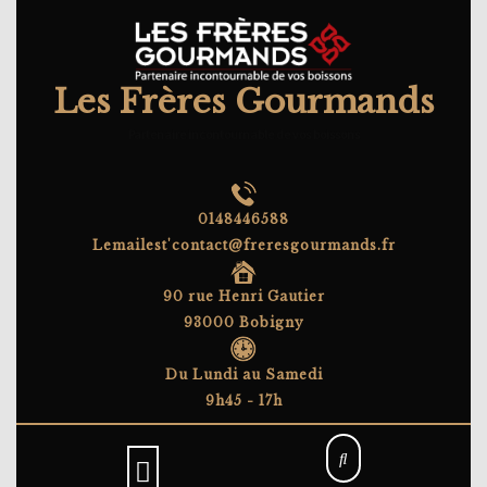
Skip
to
content
Les Frères Gourmands
Partenaire incontournable de vos boissons
0148446588
Lemailest'contact@freresgourmands.fr
90 rue Henri Gautier
93000 Bobigny
Du Lundi au Samedi
9h45 - 17h
Open