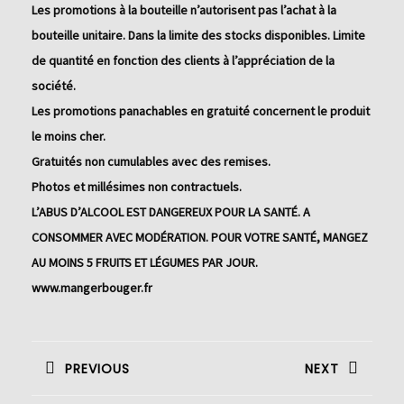
Les promotions à la bouteille n’autorisent pas l’achat à la
bouteille unitaire. Dans la limite des stocks disponibles. Limite
de quantité en fonction des clients à l’appréciation de la
société.
Les promotions panachables en gratuité concernent le produit
le moins cher.
Gratuités non cumulables avec des remises.
Photos et millésimes non contractuels.
L’ABUS D’ALCOOL EST DANGEREUX POUR LA SANTÉ. A
CONSOMMER AVEC MODÉRATION. POUR VOTRE SANTÉ, MANGEZ
AU MOINS 5 FRUITS ET LÉGUMES PAR JOUR.
www.mangerbouger.fr
Navigation
de
PREVIOUS
NEXT
l’article
Previous
Next