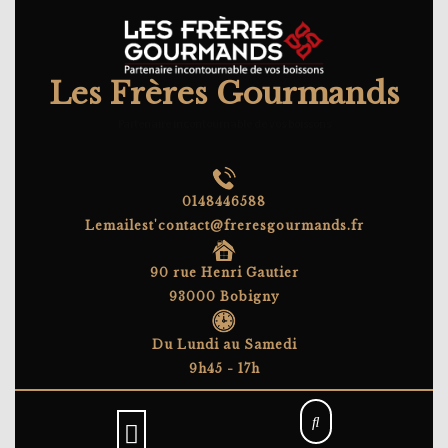
Skip
to
content
Les Frères Gourmands
Partenaire incontournable de vos boissons
0148446588
Lemailest'contact@freresgourmands.fr
90 rue Henri Gautier
93000 Bobigny
Du Lundi au Samedi
9h45 - 17h
Open