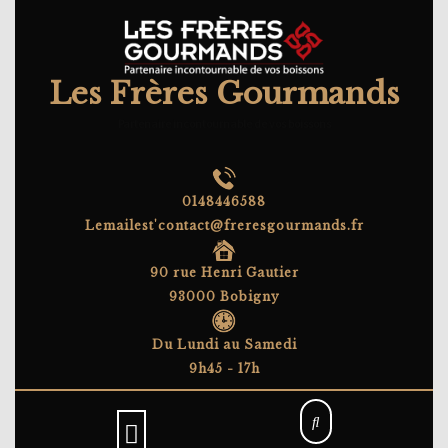
Skip
to
content
Les Frères Gourmands
Partenaire incontournable de vos boissons
0148446588
Lemailest'contact@freresgourmands.fr
90 rue Henri Gautier
93000 Bobigny
Du Lundi au Samedi
9h45 - 17h
Open