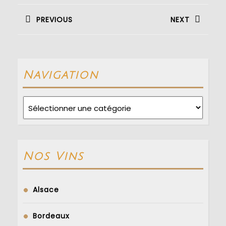
de
PREVIOUS
NEXT
l’article
Previous
Next
post:
post:
Navigation
Navigation
Nos Vins
Alsace
Bordeaux