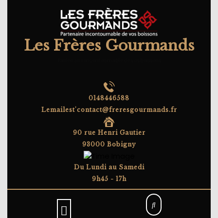
Skip
to
content
Les Frères Gourmands
Partenaire incontournable de vos boissons
0148446588
Lemailest'contact@freresgourmands.fr
90 rue Henri Gautier
93000 Bobigny
Du Lundi au Samedi
9h45 - 17h
Open