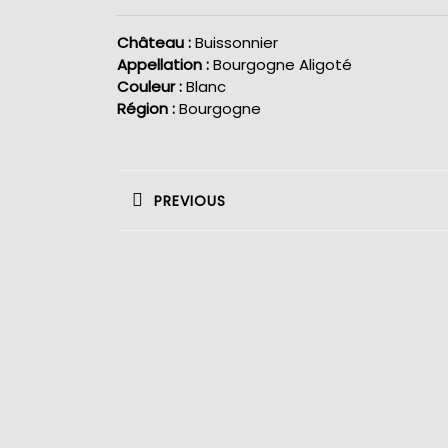
Château :
Buissonnier
Appellation :
Bourgogne Aligoté
Couleur :
Blanc
Région :
Bourgogne
Navigation
de
PREVIOUS
l’article
Previous
post: