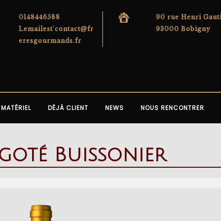
0148446588
90 rue Henri Gaut
Lemailest'contact@fr
93000 Bobigny
eresgourmands.fr
MATÉRIEL
DÉJÀ CLIENT
NEWS
NOUS RENCONTRER
goté Buissonier