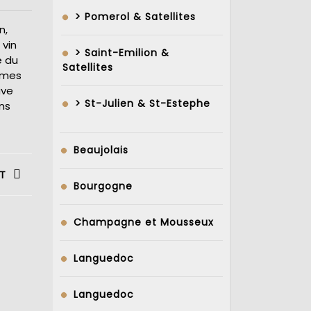
> Pomerol & Satellites
n,
 vin
> Saint-Emilion &
e du
Satellites
ômes
uve
> St-Julien & St-Estephe
ns
Beaujolais
T
Bourgogne
Champagne et Mousseux
Languedoc
Languedoc