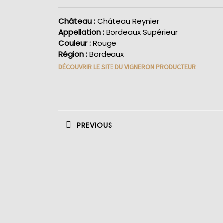
Château :
Château Reynier
Appellation :
Bordeaux Supérieur
Couleur :
Rouge
Région :
Bordeaux
DÉCOUVRIR LE SITE DU VIGNERON PRODUCTEUR
Navigation
de
PREVIOUS
l’article
Previous
post: