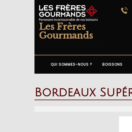
Skip
to
content
Les Frères
Gourmands
Partenaire incontournable de vos boissons
QUI SOMMES-NOUS ?
BOISSONS
Bordeaux Supér