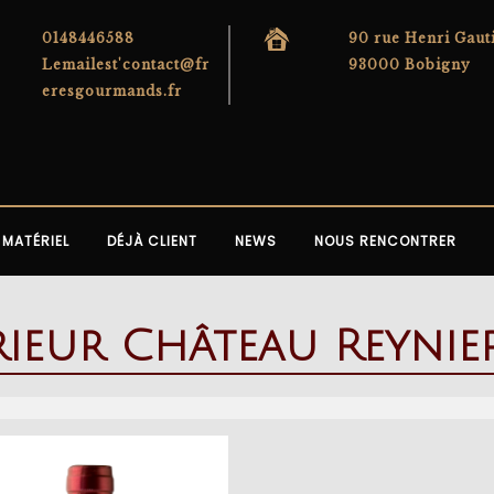
0148446588
90 rue Henri Gaut
Lemailest'contact@fr
93000 Bobigny
eresgourmands.fr
MATÉRIEL
DÉJÀ CLIENT
NEWS
NOUS RENCONTRER
ieur Château Reynie