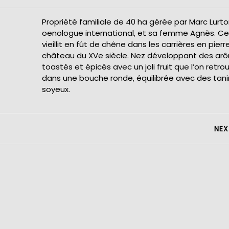
Propriété familiale de 40 ha gérée par Marc Lurto
oenologue international, et sa femme Agnès. Ce
vieillit en fût de chêne dans les carrières en pierr
château du XVe siècle. Nez développant des ar
toastés et épicés avec un joli fruit que l’on retro
dans une bouche ronde, équilibrée avec des tani
soyeux.
NEX
Next
post: