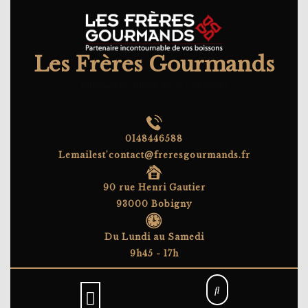
Skip
to
content
Les Frères Gourmands
Partenaire incontournable de vos boissons
0148446588
Lemailest'contact@freresgourmands.fr
90 rue Henri Gautier
93000 Bobigny
Du Lundi au Samedi
9h45 - 17h
Open