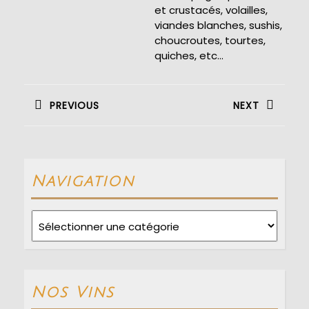
et crustacés, volailles,
viandes blanches, sushis,
choucroutes, tourtes,
quiches, etc…
Navigation
de
PREVIOUS
NEXT
l’article
Previous
Next
post:
post:
Navigation
Navigation
Nos Vins