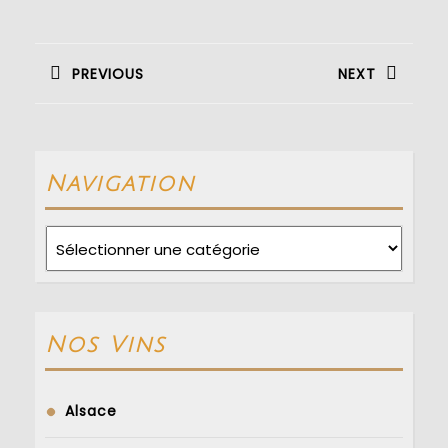
Navigation
de
PREVIOUS
NEXT
l’article
Previous
Next
post:
post:
Navigation
Navigation
Nos Vins
Alsace