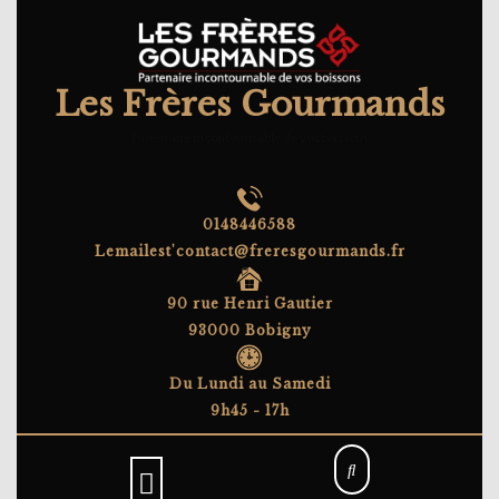
Skip
to
content
Les Frères Gourmands
Partenaire incontournable de vos boissons
0148446588
Lemailest'contact@freresgourmands.fr
90 rue Henri Gautier
93000 Bobigny
Du Lundi au Samedi
9h45 - 17h
Open