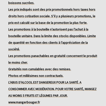
boissons sucrées.
Les prix indiqués sont des prix promotionnels hors taxes hors
droits hors cotisation sociale. S’il y a plusieurs promotions, le
prix est calculé sur la base de la promotion la plus forte.
Les promotions à la bouteille n’autorisent pas l’achat à la
bouteille unitaire. Dans la limite des stocks disponibles. Limite
de quantité en fonction des clients à l’appréciation de la
société.
Les promotions panachables en gratuité concernent le produit
le moins cher.
Gratuités non cumulables avec des remises.
Photos et millésimes non contractuels.
L’ABUS D’ALCOOL EST DANGEREUX POUR LA SANTÉ. A
CONSOMMER AVEC MODÉRATION. POUR VOTRE SANTÉ, MANGEZ
AU MOINS 5 FRUITS ET LÉGUMES PAR JOUR.
www.mangerbouger.fr